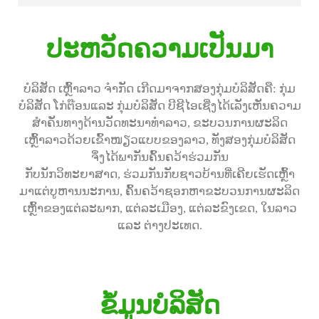
ປະຫວັດຄວາມເປັນມາ
ບໍລິສັດ ເຫຼົ້າລາວ ຈໍາກັດ ເກີດມາຈາກສອງກຸ່ມບໍລິສັດຄື: ກຸ່ມ
ບໍລິສັດ ໂກ່ຕ໊ອນແລະ ກຸ່ມບໍລິສັດ ບີຊີໄອເຊີ່ງໄດ້ເລັງເຫັນຄວາມ
ສໍາຄັນທາງດ້ານວັດທະນາທຳລາວ, ຂະບວນການຜະລິດ
ເຫຼົ້າລາວດ້ວຍເຂົ້າໜຽວແບບຂອງລາວ, ທັງສອງກຸ່ມບໍລິສັດ
ຈຶ່ງໄດ້ພາກັນຄົ້ນຄວ້າຮ່ວມກັນ
ກັບນັກວິທະຍາສາດ, ຮ່ວມກັນກັບຊາວບ້ານທີ່ເຄີຍເຮັດເຫຼົ້າ
ມາແຕ່ບູຫານນະການ, ຄົ້ນຄວ້າຊອກຫາຂະບວນການຜະລິດ
ເຫຼົ້າຂອງແຕ່ລະພາກ, ແຕ່ລະເມືອງ, ແຕ່ລະຂົງເຂດ, ໃນລາວ
ແລະ ຕ່າງປະເທດ.
ຂໍ້ມູນບໍລິສັດ