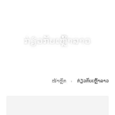
ກ່ຽວກັບເຫຼົ້າລາວ
ກ່ຽວກັບເຫຼົ້າລາວ
ໜ້າຫຼັກ