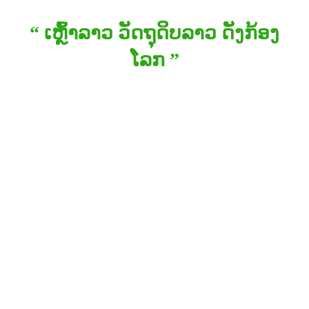
“ ເຫຼົ້າລາວ ວັດຖຸດິບລາວ ດັງກ້ອງ
ໂລກ ”
ພັນທະກິດ