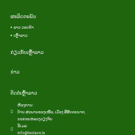
ຜະລິດຕະພັນ
ລາວ ວອດກ້າ
ເຫຼົ້າລາວ
ກ່ຽວກັບເຫຼົ້າລາວ
ຂ່າວ
ຕິດຕໍ່ເຫຼົ້າລາວ
ຫ້ອງການ:
ບ້ານ ສະພານທອງເໜືອ, ເມືອງ ສີສັດຕະນາກ,
ນະຄອນຫລວງວຽງຈັນ
ອີເມລ:
info@laolaos.la