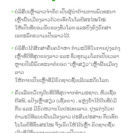
ບໍລິສັດເຫຼົ້າລາວຈຳກັດ ເປັນຜູ້ນຳດ້ານການພັດທະນາ
ເຫຼົ້າພື້ນເມືອງລາວດ້ວຍເທັກໂນໂລຢີສະໄໝໃໝ່
ໃຫ້ເປັນທີ່ຍອມຮັບຂອງທົ່ວໂລກ ແລະຍັງຄົງຮັກສາ
ເອກະລັກຄວາມເປັນລາວໄວ້.
ບໍລິສັດໄດ້ສຶກສາຄົ້ນຄວ້າຫາ ກໍາມະວິທີໃນການປຸງແຕ່ງ
ເຫຼົ້າທີ່ດີທີ່ສຸດຂອງລາວ ແລະ ທົ່ວທຸກມຸມໂລກເປັນເວລາ
ຫຼາຍປີເພື່ພັດທະນາຕໍ່ຍອດ “ເຫຼົ້າສຽວ”ເຫຼົ້າພື້ນເມືອງ
ລາວ
ໃຫ້ກາຍເປັນເຫຼົ້າທີ່ມີຣົດຊາດຊັ້ນເລີດລະດັບໂລກ.
ຄັດເລືອກວັດຖຸດີບທີ່ດີທີ່ສຸດຈາກທຳມະຊາດ, ຫົວເຊື້ອ
ຢີສທ໌, ແປ້ງເຫຼົ້າສຽວ (ເຊື້ອຣາ) , ແຫຼ່ງນ້ຳໃຕ້ດີນທີ່ບໍມີ
ກິ່ນ ແລະ ມີຣົດຫວານໃນປະເທດລາວ. ປຸງແຕ່ງດ້ວຍ
ກຳມະວິທີແບບພື້ນເມືອງລາວ ປະສົມປະສານ ກັບເທັກ
ໂນໂລຍີທີ່ທັນສະໄໝ ຈຶ່ງເຮັດໃຫ້ໄດ້ເຫຼົ້າ ຣົດຊາດຊັ້ນ
ເລີດທີ່ມີກິ່ນອາຍຂອງຄວາມເປັນລາວ.