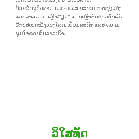
ດ້ວຍວັດຖຸດີບລາວ 100% ແລະ ຂະບວນການປຸງແຕ່ງ
ແບບລາວເດີມ,“ເຫຼົ້າສຽວ” ແມ່ນເຫຼົ້າຣົດຊາດຊັ້ນເລີດ
ອີກປະເພດໜື່ງຂອງໂລກ, ເປັນມໍລະດົກ ແລະ ຄວາມ
ພູມໃຈຂອງຄົນລາວເຮົາ.
ວິໃສທັດ