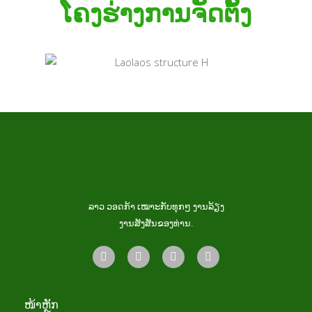
ໂຄງຮ່າງການຈັດຕັ້ງ
ລາວ ວອດກ້າ ເໝາະກັບທຸກໆ ງານລ້ຽງ
ງານສັງສັນຂອງທ່ານ.
ໜ້າຫຼັກ