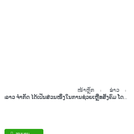
ຂ່າວ
ໜ້າຫຼັກ
ຂ່າວ
ບໍລິສັດ ເຫຼົ້າລາວ ຈຳກັດ ໄດ້ເປັນສ່ວນໜຶ່ງໃນການຊ່ວຍເຫຼືອສັງຄົມ ໂດຍການມອບເຫຼົ້າຂ້າເຊື້ອໃຫ້ກັບໂຮງໝໍເພື່ອນຳເຂົ້າໃຊ້ໃນການຊ່ວຍເຫຼືອ ແລະ ຕໍ່ສູ້ກັບການແຜ່ລະບາດຄັ້ງທີ່ສອງຂອງພະຍາດ covid-19
ຮູບພາບ