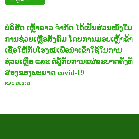
ບໍລິສັດ ເຫຼົ້າລາວ ຈຳກັດ ໄດ້ເປັນສ່ວນໜຶ່ງໃນ
ການຊ່ວຍເຫຼືອສັງຄົມ ໂດຍການມອບເຫຼົ້າຂ້າ
ເຊື້ອໃຫ້ກັບໂຮງໝໍເພື່ອນຳເຂົ້າໃຊ້ໃນການ
ຊ່ວຍເຫຼືອ ແລະ ຕໍ່ສູ້ກັບການແຜ່ລະບາດຄັ້ງທີ່
ສອງຂອງພະຍາດ covid-19
MAY 26, 2021