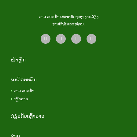
ລາວ ວອດກ້າ ເໝາະກັບທຸກໆ ງານລ້ຽງ
ງານສັງສັນຂອງທ່ານ.
ໜ້າຫຼັກ
ຜະລິດຕະພັນ
ລາວ ວອດກ້າ
ເຫຼົ້າລາວ
ກ່ຽວກັບເຫຼົ້າລາວ
ຂ່າວ